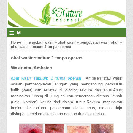
≡
M
E
Home
»
mengobati wasir
»
obat wasir
»
pengobatan wasir akut
»
obat wasir stadium 1 tanpa operasi
N
obat wasir stadium 1 tanpa operasi
U
Wasir atau Ambeien
obat wasir stadium 1 tanpa operasi
_Ambeien atau wasir
adalah pembengkakan jaringan yang mengandung pembuluh
balik (vena) dan terletak di dinding rektum dan anus.Anus
merupakan lubang di ujung saluran pencernaan dimana limbah
(tinja, kotoran) keluar dari dalam tubuh.Rektum merupakan
bagian dari saluran pencernaan diatas anus, dimana tinja
disimpan sebelum dikeluarkan dari tubuh melalui anus.