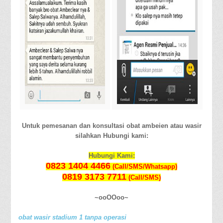
Untuk pemesanan dan konsultasi obat ambeien atau wasir
silahkan Hubungi kami:
Hubungi Kami:
0823 1404 4466
(Call/SMS/Whatsapp)
0819 3173 7711
(Call/SMS)
~ooOOoo~
obat wasir stadium 1 tanpa operasi