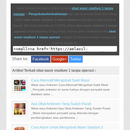
Anda sedang membaca artikel tentang
obat wasir stadium 1 tanpa
operasi
di
Pengobatanherbalmanjur
dan bila berkenan Anda bisa share
artikel
obat wasir stadium 1 tanpa operasi
ini dengan tombol share di
bawah. Bila Anda bermaksud COPAS artikel
obat wasir stadium 1 tanpa
operasi
untuk diposting di blog Anda, mohon untuk meletakkan link
obat
wasir stadium 1 tanpa operasi
sebagai Sumbernya dengan mengcopy
kode di bawah ini.
Share ke:
Facebook
Google+
Twitter
Artikel Terkait obat wasir stadium 1 tanpa operasi :
Cara Alternatif Mengobati Sakit Wasir
Wasir atau Ambeien Cara Alternatif Mengobati Sakit Wasir
_Penyakit ambeien ini sama halnya dengan penyakit wasir
diartikan seba ...
Apa Obat Ambeien Yang Sudah Parah
Wasir atau Ambeien Apa Obat Ambeien Yang Sudah Parah
_Wasir merupakan penyakit yang ditandai dengan
pembengkakan atau pembesara ...
Cara Alami Untuk Mengobati Wasir Stadium 3